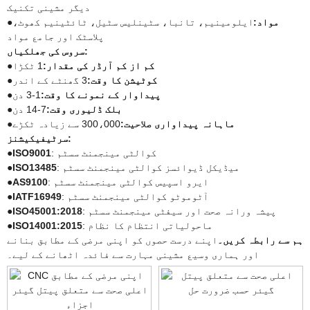
دیگر مشینی تکنیک
مواد:
ایلومینیم، تانبا، سٹینلیس سٹیل، ٹائٹینیم کھوٹ،
●
پلاسٹک اور جامع مواد
سروس کی جھلکیاں:
کم از کم آرڈر کی مقدار:
1 ٹکڑا
●
کوٹیشن کا وقت:
3 گھنٹے کے اندر
●
پیداوار کے نمونے کا وقت:
1-3 دن
●
بلک ڈلیوری وقت:
7-14 دن
●
ماہانہ پیداواری صلاحیت:
300،000 سے زیادہ ٹکڑے
●
سرٹیفیکیشنز:
: کوالٹی مینجمنٹ سسٹم
ISO9001
●
: میڈیکل ڈیوائسز کوالٹی مینجمنٹ سسٹم
ISO13485
●
: ایرو اسپیس کوالٹی مینجمنٹ سسٹم
AS9100
●
: آٹوموٹو کوالٹی مینجمنٹ سسٹم
IATF16949
●
: پیشہ ورانہ صحت اور سیفٹی مینجمنٹ سسٹم
ISO45001:2018
●
: ماحولیاتی انتظام کا نظام
ISO14001:2015
●
ہم سے رابطہ کریں۔
اپنے درست حصوں کو اپنی مرضی کے مطابق بنانے
اور ہماری وسیع مشینی مہارت سے فائدہ اٹھانے کے لیے۔