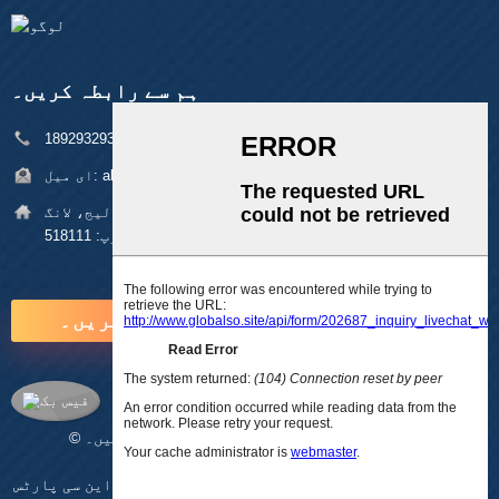
ہم سے رابطہ کریں۔
فون:
+86 18929329313
alan@pftworld.com
ای میل:
پتہ:
بلڈنگ 49، فومین انڈسٹریل پارک، پنگھو ولیج، لانگ
گانگ ڈسٹرکٹ، شینزین زپ: 518111
ابھی انکوائری کریں۔
© کاپی رائٹ - 2010-2025 : جملہ حقوق محفوظ ہیں۔
AMP موبائل
-
سائٹ کا نقشہ
Cnc پریسجن پارٹس
,
سی این سی مشینی
,
حسب ضرورت سی این سی پارٹس