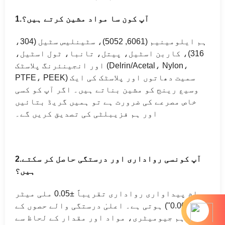
آپ کون سا مواد مشین کرتے ہیں؟
1.
ہم ایلومینیم (6061, 5052)، سٹینلیس سٹیل (304،
316)، کاربن اسٹیل، پیتل، تانبا، ٹول اسٹیل،
اور انجینئرنگ پلاسٹک (Delrin/Acetal، Nylon،
PTFE، PEEK) سمیت دھاتوں اور پلاسٹک کی ایک
وسیع رینج کو مشین بناتے ہیں۔ اگر آپ کو کسی
خاص مصرعے کی ضرورت ہے تو ہمیں گریڈ بتائیں
اور ہم فزیبلٹی کی تصدیق کریں گے۔
آپ کونسی رواداری اور درستگی حاصل کر سکتے
2.
ہیں؟
عام پیداواری رواداری تقریباً ±0.05 ملی میٹر
(±0.002") ہوتی ہے۔ اعلیٰ درستگی والے حصوں کے
لیے ہم جیومیٹری، مواد اور مقدار کے لحاظ سے