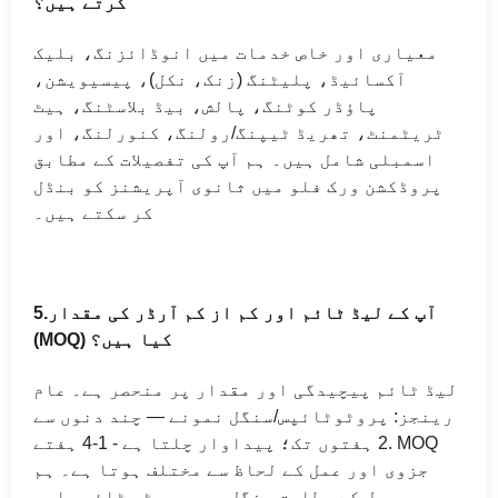
کرتے ہیں؟
معیاری اور خاص خدمات میں انوڈائزنگ، بلیک
آکسائیڈ، پلیٹنگ (زنک، نکل)، پیسیویشن،
پاؤڈر کوٹنگ، پالش، بیڈ بلاسٹنگ، ہیٹ
ٹریٹمنٹ، تھریڈ ٹیپنگ/رولنگ، کنورلنگ، اور
اسمبلی شامل ہیں۔ ہم آپ کی تفصیلات کے مطابق
پروڈکشن ورک فلو میں ثانوی آپریشنز کو بنڈل
کر سکتے ہیں۔
آپ کے لیڈ ٹائم اور کم از کم آرڈر کی مقدار
5.
(MOQ) کیا ہیں؟
لیڈ ٹائم پیچیدگی اور مقدار پر منحصر ہے۔ عام
رینجز: پروٹوٹائپس/سنگل نمونے — چند دنوں سے
2 ہفتوں تک؛ پیداوار چلتا ہے - 1-4 ہفتے. MOQ
جزوی اور عمل کے لحاظ سے مختلف ہوتا ہے۔ ہم
معمول کے مطابق سنگل پیس پروٹو ٹائپس اور