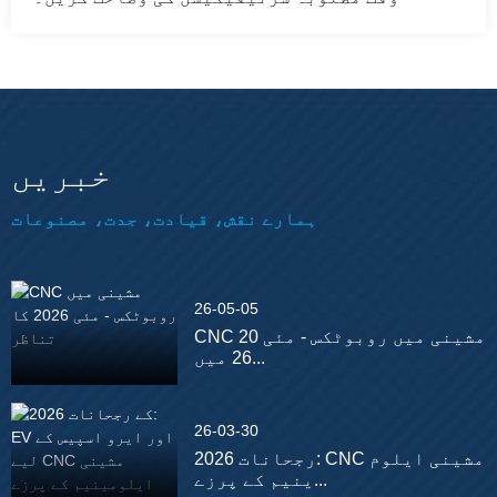
خبریں
ہمارے نقش، قیادت، جدت، مصنوعات
26-05-05
CNC مشینی میں روبوٹکس - مئی 20
26 میں...
26-03-30
2026 رجحانات: CNC مشینی ایلوم
ینیم کے پرزے...