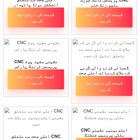
انجکشن مولڈ پائیدار
بلیو زنک ختم
سلیکون بٹن
قیمت کی درخواست
قیمت کی درخواست
کریں۔
کریں۔
CNC مشینی سفید پوم
پریسجن ٹرننگ پارٹس
گھسائی کرنے والی گرمی
کے علاج کے ساتھ اعلی صحت
قیمت کی درخواست
سے متعلق اسٹیل کے حصے
کریں۔
قیمت کی درخواست
کریں۔
CNC ایلومینیم مشینی
ملٹی پروسیس فنشنگ
اعلی صحت سے متعلق CNC