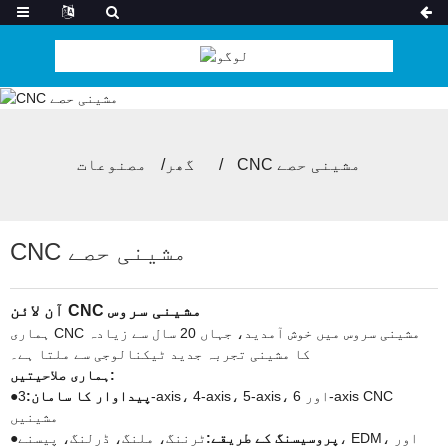
CNC مشینی حصے
گھر
مصنوعات
CNC مشینی حصے
آن لائن CNC مشینی سروس
ہماری CNC مشینی سروس میں خوش آمدید، جہاں 20 سال سے زیادہ
کا مشینی تجربہ جدید ٹیکنالوجی سے ملتا ہے۔
ہماری صلاحیتیں:
پیداوار کا سامان:
3-axis، 4-axis، 5-axis، اور 6-axis CNC
●
مشینیں
پروسیسنگ کے طریقے:
ٹرننگ، ملنگ، ڈرلنگ، پیسنے، EDM، اور
●