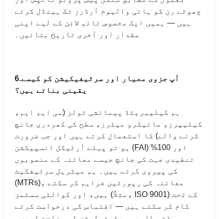
چھوٹے رن کو ہائی والیوم آرڈرز تک ہینڈل کرتے
ہیں — ہمیں ایک مخصوص ٹائم لائن کے لیے اپنی
مقدار اور آخری تاریخ بتائیں۔
آپ جزوی معیار اور سرٹیفیکیشن کو کیسے
6.
یقینی بناتے ہیں؟
ہم کیلیبریٹڈ پیمائشی ٹولز (سی ایم ایم،
کیلیپرز، مائیکرو میٹرز، سطح کی کھردری جانچ
کرنے والے) کا استعمال کرتے ہیں اور جب ضرورت
ہو تو پہلے آرٹیکل انسپیکشن (FAI) اور 100%
تنقیدی جہت کی جانچ جیسے معائنہ کے منصوبوں
کی پیروی کرتے ہیں۔ ہم میٹریل سرٹیفکیٹ
(MTRs)، معائنہ کی رپورٹیں فراہم کر سکتے
ہیں، اور کوالٹی سسٹمز (مثلاً، ISO 9001) کے تحت
کام کر سکتے ہیں — اقتباس کی درخواست کرتے
وقت مطلوبہ سرٹیفیکیشن کی وضاحت کریں۔