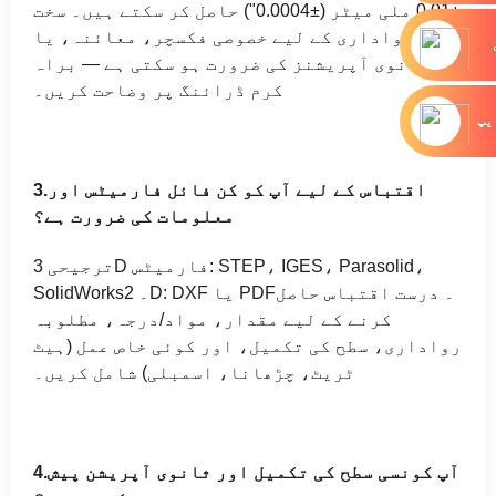
±0.01 ملی میٹر (±0.0004") حاصل کر سکتے ہیں۔ سخت
رواداری کے لیے خصوصی فکسچر، معائنہ، یا
ثانوی آپریشنز کی ضرورت ہو سکتی ہے — براہ
کرم ڈرائنگ پر وضاحت کریں۔
یپ
اقتباس کے لیے آپ کو کن فائل فارمیٹس اور
3.
معلومات کی ضرورت ہے؟
ترجیحی 3D فارمیٹس: STEP، IGES، Parasolid،
SolidWorks۔ 2D: DXF یا PDF۔ درست اقتباس حاصل
کرنے کے لیے مقدار، مواد/درجہ، مطلوبہ
رواداری، سطح کی تکمیل، اور کوئی خاص عمل (ہیٹ
ٹریٹ، چڑھانا، اسمبلی) شامل کریں۔
آپ کونسی سطح کی تکمیل اور ثانوی آپریشن پیش
4.