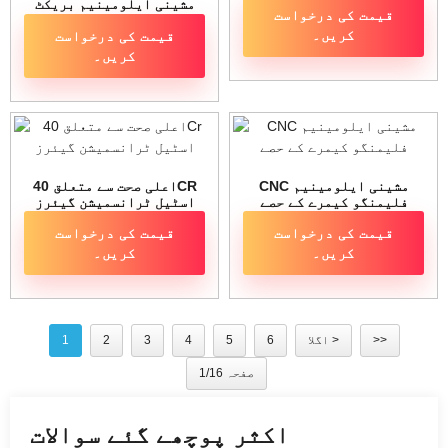
مشینی ایلومینیم بریکٹ
قیمت کی درخواست
کے حصے
کریں۔
قیمت کی درخواست
کریں۔
CNC مشینی ایلومینیم
اعلی صحت سے متعلق 40CR
فلیمنگو کیمرے کے حصے
اسٹیل ٹرانسمیشن گیئرز
قیمت کی درخواست
قیمت کی درخواست
کریں۔
کریں۔
>>
اگلا >
6
5
4
3
2
1
صفحہ 1/16
اکثر پوچھے گئے سوالات