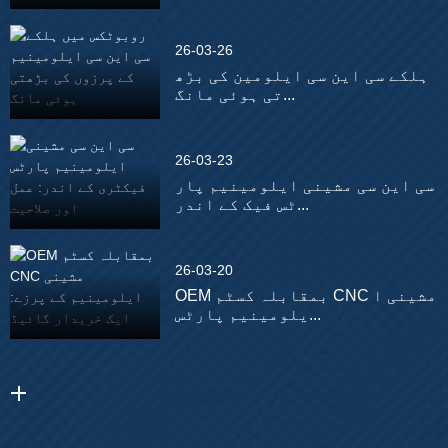
26-03-26
ہلکے سی این سی ایلومین کی بڑھ
تی ہوئی مانگ...
26-03-23
سی این سی مشینی ایلومینیم پار
ٹس فیک کے اندر...
26-03-20
OEM بمقابلہ کسٹم CNC مشینی ا
یلومینیم پارٹس...