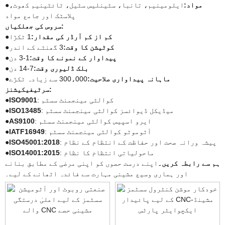
مواد:
ایلومینیم، تانبا، سٹینلیس سٹیل، ٹائٹینیم کھوٹ،
●
پلاسٹک اور جامع مواد
سروس کی جھلکیاں:
کم از کم آرڈر کی مقدار:
1 ٹکڑا
●
کوٹیشن کا وقت:
3 گھنٹے کے اندر
●
پیداوار کے نمونے کا وقت:
1-3 دن
●
بلک ڈلیوری وقت:
7-14 دن
●
ماہانہ پیداواری صلاحیت:
300،000 سے زیادہ ٹکڑے
●
سرٹیفیکیشنز:
: کوالٹی مینجمنٹ سسٹم
ISO9001
●
: میڈیکل ڈیوائسز کوالٹی مینجمنٹ سسٹم
ISO13485
●
: ایرو اسپیس کوالٹی مینجمنٹ سسٹم
AS9100
●
: آٹوموٹو کوالٹی مینجمنٹ سسٹم
IATF16949
●
: پیشہ ورانہ صحت اور حفاظت کے انتظام کے نظام
ISO45001:2018
●
: ماحولیاتی انتظام کا نظام
ISO14001:2015
●
ہم سے رابطہ کریں۔
اپنے درست حصوں کو اپنی مرضی کے مطابق بنانے
اور ہماری وسیع مشینی مہارت سے فائدہ اٹھانے کے لیے۔