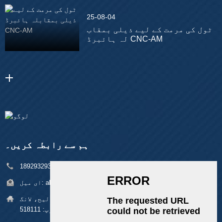
25-08-04
ٹول کی مرمت کے لیے ذیلی بمقاب
لہ ہائبرڈ CNC-AM
ہم سے رابطہ کریں۔
فون:
+86 18929329313
alan@pftworld.com
ای میل:
پتہ:
بلڈنگ 49، فومین انڈسٹریل پارک، پنگھو ولیج، لانگ
گانگ ڈسٹرکٹ، شینزین زپ: 518111