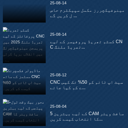
25-08-14
مینوفیکچررز مکمل سپیکٹرم حاص
ل کریں گے ...
25-08-14
کسٹم تھریڈ پروفیسر کے لیے CN
C تھریڈ ملنگ...
25-08-12
CNC سیٹ اپ ٹائم کو 50% تک کیس
ے کم کیا جائے...
25-08-04
5 کے لیے بہترین CAM سافٹ ویئر
کا انتخاب کیسے کریں...