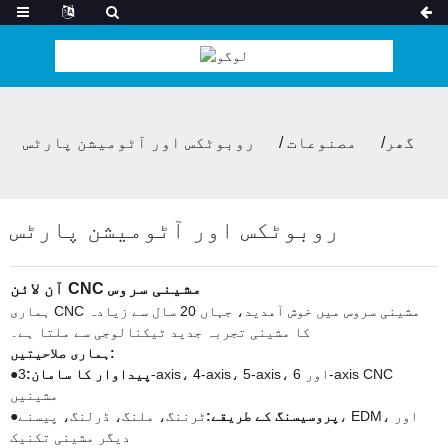
گھر
مصنوعات
روبوٹکس اور آٹومیشن پارٹس
روبوٹکس اور آٹومیشن پارٹس
آن لائن CNC مشینی سروس
ہماری CNC مشینی سروس میں خوش آمدید، جہاں 20 سال سے زیادہ
کا مشینی تجربہ جدید ٹیکنالوجی سے ملتا ہے۔
ہماری صلاحیتیں:
پیداوار کا سامان:
3-axis، 4-axis، 5-axis، اور 6-axis CNC
●
مشینیں
پروسیسنگ کے طریقے:
ٹرننگ، ملنگ، ڈرلنگ، پیسنے، EDM، اور
●
دیگر مشینی تکنیک