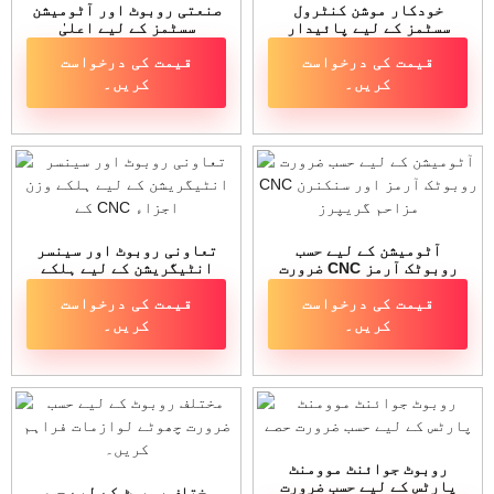
خودکار موشن کنٹرول
صنعتی روبوٹ اور آٹومیشن
سسٹمز کے لیے پائیدار
سسٹمز کے لیے اعلیٰ
CNC-مشینڈ ایکچوایٹر
درستگی والے CNC مشینی
قیمت کی درخواست
قیمت کی درخواست
پارٹس
حصے
کریں۔
کریں۔
آٹومیشن کے لیے حسب
تعاونی روبوٹ اور سینسر
ضرورت CNC روبوٹک آرمز
انٹیگریشن کے لیے ہلکے
اور سنکنرن مزاحم گریپرز
وزن کے CNC اجزاء
قیمت کی درخواست
قیمت کی درخواست
کریں۔
کریں۔
روبوٹ جوائنٹ موومنٹ
پارٹس کے لیے حسب ضرورت
مختلف روبوٹ کے لیے حسب