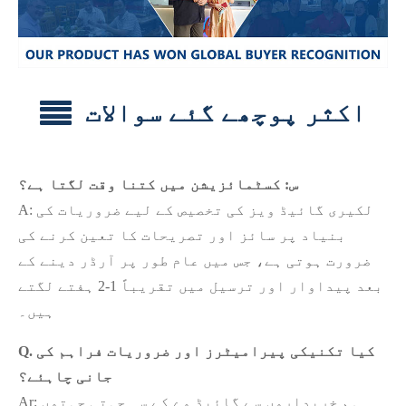
اکثر پوچھے گئے سوالات
س: کسٹمائزیشن میں کتنا وقت لگتا ہے؟
A: لکیری گائیڈ ویز کی تخصیص کے لیے ضروریات کی
بنیاد پر سائز اور تصریحات کا تعین کرنے کی
ضرورت ہوتی ہے، جس میں عام طور پر آرڈر دینے کے
بعد پیداوار اور ترسیل میں تقریباً 1-2 ہفتے لگتے
ہیں۔
Q. کیا تکنیکی پیرامیٹرز اور ضروریات فراہم کی
جانی چاہئے؟
Ar: ہم خریداروں سے گائیڈ وے کے سہ جہتی جہتوں