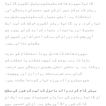
گائیڈ سپورٹ شافٹ سٹینلیس سٹیل لکیری گائیڈ
ریلز کے مرکز میں ان کی غیر معمولی درستگی اور
استحکام ہے۔ اعلیٰ معیار کے سٹینلیس سٹیل سے
تیار کردہ، یہ گائیڈ ریلز لکیری حرکت کے لیے ایک
مضبوط اور پائیدار بنیاد فراہم کرتی ہیں، جو
آپریشن کے دوران کم سے کم انحراف اور کمپن کو
یقینی بناتی ہیں۔
سپورٹ شافٹ کا شامل ہونا استحکام کو مزید
بڑھاتا ہے، بوجھ کے نیچے جھکنے یا جھکنے کو
روکتا ہے۔ یہ سختی اعلیٰ مشینی درستگی میں ترجمہ
کرتی ہے، جس سے سخت رواداری اور پیچیدہ
جیومیٹری والے پرزے تیار کیے جا سکتے ہیں۔
بہتر کام کرنے والے ماحول کے لیے کم شور کی سطح
ان گائیڈ ریلوں کی نمایاں خصوصیات میں سے ایک ان
کا کم شور والا آپریشن ہے۔ ان کی تعمیر میں