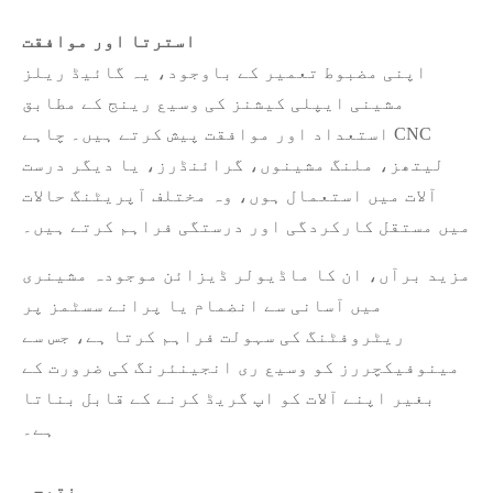
استرتا اور موافقت
اپنی مضبوط تعمیر کے باوجود، یہ گائیڈ ریلز
مشینی ایپلی کیشنز کی وسیع رینج کے مطابق
استعداد اور موافقت پیش کرتے ہیں۔ چاہے CNC
لیتھز، ملنگ مشینوں، گرائنڈرز، یا دیگر درست
آلات میں استعمال ہوں، وہ مختلف آپریٹنگ حالات
میں مستقل کارکردگی اور درستگی فراہم کرتے ہیں۔
مزید برآں، ان کا ماڈیولر ڈیزائن موجودہ مشینری
میں آسانی سے انضمام یا پرانے سسٹمز پر
ریٹروفٹنگ کی سہولت فراہم کرتا ہے، جس سے
مینوفیکچررز کو وسیع ری انجینئرنگ کی ضرورت کے
بغیر اپنے آلات کو اپ گریڈ کرنے کے قابل بناتا
ہے۔
نتیجہ