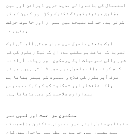
استعمال کی جانے والی جدید ترین ڈیزائن اور عین
مطابق مینوفیکچرنگ تکنیک رگڑ اور کمپن کو کم
کرتی ہے، جس کے نتیجے میں ہموار اور خاموش حرکت
ہوتی ہے۔
ایک صنعتی ماحول میں جہاں صوتی آلودگی ایک
تشویش کا باعث ہو سکتی ہے، ان گائیڈ ریلوں کی کم
شور والی خصوصیات ایک پرسکون اور زیادہ آرام دہ
کام کرنے والے ماحول میں حصہ ڈالتی ہیں۔ یہ نہ
صرف آپریٹرز کی فلاح و بہبود کو بہتر بناتا ہے
بلکہ خلفشار اور تھکاوٹ کو کم کرکے مجموعی
پیداواری صلاحیت کو بھی بڑھاتا ہے۔
سنکنرن مزاحمت اور لمبی عمر
سٹینلیس سٹیل اپنی غیر معمولی سنکنرن مزاحمت کے
لیے مشہور ہے، جس سے یہ مطالبہ ماحول میں کام