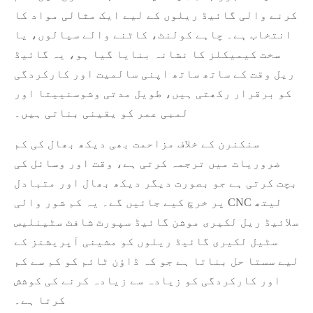
کرنے والی گائیڈ ریلوں کے لیے ایک مثالی مواد کا
انتخاب ہے۔ چاہے کولنٹ، کاٹنے والے سیالوں، یا
سخت کیمیکلز کا نشانہ بنایا گیا ہو، یہ گائیڈ
ریل وقت کے ساتھ ساتھ اپنی سالمیت اور کارکردگی
کو برقرار رکھتی ہیں، طویل مدتی وشوسنییتا اور
لمبی عمر کو یقینی بناتی ہیں۔
سنکنرن کے خلاف مزاحمت بھی دیکھ بھال کی کم
ضروریات میں ترجمہ کرتی ہے، وقت اور وسائل کی
بچت کرتی ہے جو بصورت دیگر دیکھ بھال اور متبادل
پر خرچ کیے جائیں گے۔ یہ کم شور والی CNC لیتھ
سلائیڈ ریل لکیری موشن گائیڈ سپورٹ شافٹ سٹینلیس
سٹیل لکیری گائیڈ ریلوں کو مشینی آپریشنز کے
لیے سستا حل بناتا ہے جو کہ ڈاؤن ٹائم کو کم سے کم
اور کارکردگی کو زیادہ سے زیادہ کرنے کی کوشش
کرتا ہے۔