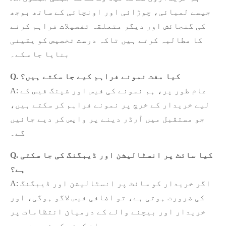
جیسے لمبائی، چوڑائی اور اونچائی کے ساتھ بوجھ
کی گنجائش اور دیگر متعلقہ تفصیلات فراہم کرنے
کا مطالبہ کرتے ہیں تاکہ درست تخصیص کو یقینی
بنایا جا سکے۔
Q. کیا مفت نمونے فراہم کیے جا سکتے ہیں؟
A: عام طور پر، ہم نمونے کی فیس اور شپنگ فیس کے
لیے خریدار کے خرچ پر نمونے فراہم کر سکتے ہیں،
جو مستقبل میں آرڈر دینے پر واپس کر دیے جائیں
گے۔
Q. کیا سائٹ پر انسٹالیشن اور ڈیبگنگ کی جا سکتی
ہے؟
A: اگر خریدار کو سائٹ پر انسٹالیشن اور ڈیبگنگ
کی ضرورت ہوتی ہے، تو اضافی فیس لاگو ہوگی، اور
خریدار اور بیچنے والے کے درمیان انتظامات پر
بات کرنے کی ضرورت ہے۔