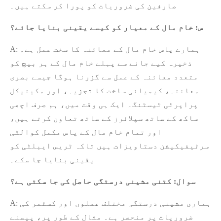
صارفین کی ضروریات کو پورا کر سکتے ہیں۔
س: خام مال کے معیار کو کیسے یقینی بنایا جائے؟
A: ہمارے پاس خام مال کے معائنہ کا سخت عمل ہے۔
ذخیرہ کیے جانے سے پہلے خام مال کے ہر بیچ کو
متعدد معائنہ کے عمل سے گزرنا ہوگا جیسے بصری
معائنہ، کیمیائی ساخت کا تجزیہ، اور مکینیکل
پراپرٹی ٹیسٹنگ۔ ایک ہی وقت میں، ہم صرف اچھی
ساکھ کے ساتھ سپلائرز کے ساتھ تعاون کرتے ہیں،
اور تمام خام مال کے پاس مکمل کوالٹی
سرٹیفیکیشن دستاویزات ہیں تاکہ ٹریس ایبلٹی کو
یقینی بنایا جا سکے۔
سوال: کتنی مشینی درستگی حاصل کی جا سکتی ہے؟
A: ہماری مشینی درستگی مختلف عملوں اور کسٹمر کی
ضروریات پر منحصر ہے۔ مثال کے طور پر، پیسنے