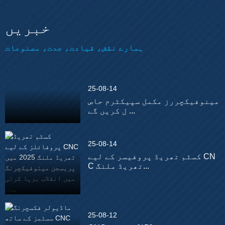
خبریں
ہمارے نقش، قیادت، جدت، مصنوعات
25-08-14
مینوفیکچررز مکمل سپیکٹرم حاص
ل کریں گے ...
25-08-14
کسٹم تھریڈ پروفیسر کے لیے CN
C تھریڈ ملنگ...
25-08-12