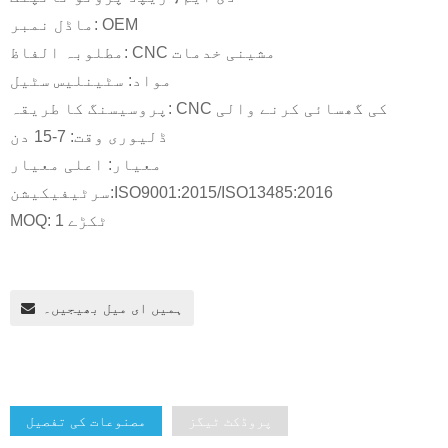
ماڈل نمبر: OEM
مطلوبہ الفاظ: CNC مشینی خدمات
مواد: سٹینلیس سٹیل
پروسیسنگ کا طریقہ: CNC کی گھسائی کرنے والی
ڈلیوری وقت: 7-15 دن
معیار: اعلی معیار
سرٹیفیکیشن:ISO9001:2015/ISO13485:2016
MOQ: 1 ٹکڑے
ہمیں ای میل بھیجیں۔
پروڈکٹ ٹیگز
مصنوعات کی تفصیل