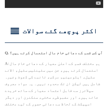
اکثر پوچھے گئے سوالات
Q. آپ کس قسم کے دھاتی خام مال استعمال کرتے ہیں؟
A: ہم مختلف قسم کے اعلیٰ معیار کے دھاتی خام مال
استعمال کرتے ہیں، جن میں سٹینلیس سٹیل، الائے
سٹیل، ایلومینیم مرکب، تانبے کی کھوٹ وغیرہ
شامل ہیں لیکن ان تک محدود نہیں۔ یہ مواد معروف
سپلائرز سے قابل اعتماد معیار کے ساتھ خریدے
جاتے ہیں، اور مضبوطی، سختی، سنکنرن اور دیگر
اسپیکٹ کے لحاظ سے دھاتی حصوں کے لیے مختلف