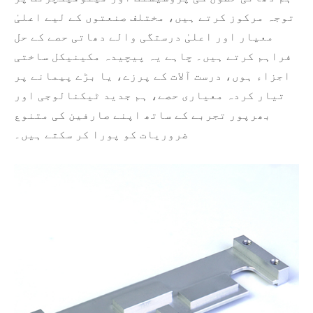
توجہ مرکوز کرتے ہیں، مختلف صنعتوں کے لیے اعلیٰ
معیار اور اعلیٰ درستگی والے دھاتی حصے کے حل
فراہم کرتے ہیں۔ چاہے یہ پیچیدہ مکینیکل ساختی
اجزاء ہوں، درست آلات کے پرزے، یا بڑے پیمانے پر
تیار کردہ معیاری حصے، ہم جدید ٹیکنالوجی اور
بھرپور تجربے کے ساتھ اپنے صارفین کی متنوع
ضروریات کو پورا کر سکتے ہیں۔