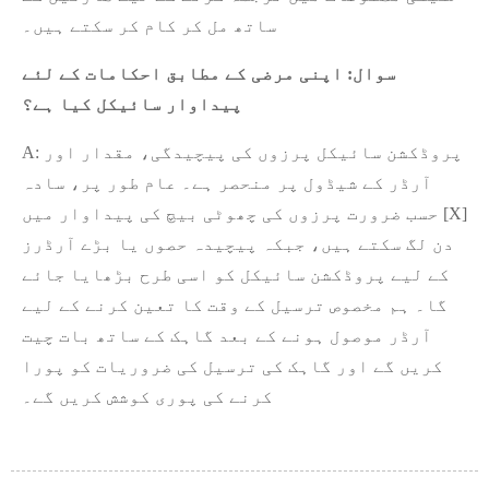
ساتھ مل کر کام کر سکتے ہیں۔
سوال: اپنی مرضی کے مطابق احکامات کے لئے
پیداوار سائیکل کیا ہے؟
A: پروڈکشن سائیکل پرزوں کی پیچیدگی، مقدار اور
آرڈر کے شیڈول پر منحصر ہے۔ عام طور پر، سادہ
حسب ضرورت پرزوں کی چھوٹی بیچ کی پیداوار میں [X]
دن لگ سکتے ہیں، جبکہ پیچیدہ حصوں یا بڑے آرڈرز
کے لیے پروڈکشن سائیکل کو اسی طرح بڑھایا جائے
گا۔ ہم مخصوص ترسیل کے وقت کا تعین کرنے کے لیے
آرڈر موصول ہونے کے بعد گاہک کے ساتھ بات چیت
کریں گے اور گاہک کی ترسیل کی ضروریات کو پورا
کرنے کی پوری کوشش کریں گے۔