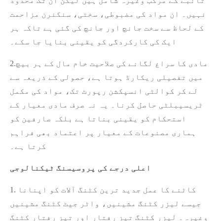
تانبے کے مرکب وغیرہ شامل ہیں لیکن ان تک محدود
نہیں۔ ان مواد کی مضبوطی، سختی، سنکنرن مزاحمت
کے لحاظ سے سخت جانچ اور جانچ کی گئی ہے تاکہ ہر
ایک کی کارکردگی کو یقینی بنایا جا سکے۔
2.مادی کا سراغ لگانے کی صلاحیت خام مال کے ہر بیچ
میں تفصیلی ریکارڈ ہوتا ہے، حصولی کے ذریعہ سے
لے کر کوالٹی انسپکشن رپورٹ تک، مواد کی مکمل
ٹریسیبلٹی حاصل کرنا۔ یہ نہ صرف مادی معیار کے
استحکام کو یقینی بناتا ہے بلکہ صارفین کو
ہماری مصنوعات کے معیار پر اعتماد بھی فراہم
کرتا ہے۔
اعلی درجے کی پروسیسنگ ٹیکنالوجی
1. کاٹنے کا عمل جدید ترین کٹنگ آلات کو اپنانا
جیسے لیزر کٹنگ مشینیں، واٹر جیٹ کٹنگ مشینیں
وغیرہ۔ لیزر کٹنگ تیز رفتار اور تیز رفتار کٹنگ