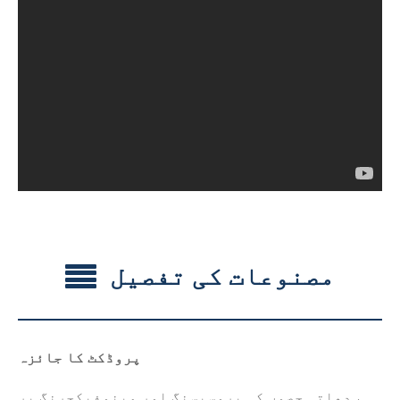
مصنوعات کی تفصیل
پروڈکٹ کا جائزہ
ہم دھاتی حصوں کی پروسیسنگ اور مینوفیکچرنگ پر