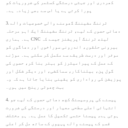
کھردری اور جہتی درستگی کسٹمر کی ضروریات کو
پورا کرتی ہے یا اس سے بھی زیادہ ہے۔
3. ٹرننگ مشیننگ گھومنے والی خصوصیات والے
دھاتی حصوں کے لیے، ٹرننگ مشیننگ ایک اہم مرحلہ
ہے۔ ہماری CNC لیتھ ٹرننگ آپریشنز جیسے کہ
بیرونی حلقوں، اندرونی سوراخوں اور دھاگوں کو
موثر اور درست طریقے سے مکمل کر سکتی ہے۔ موڑنے
کے عمل کے پیرامیٹرز کو بہتر بنا کر، حصوں کی
گول پن، بیلناکار، سماکشی، اور دیگر شکل اور
پوزیشن کی رواداری کو یقینی بنایا جاتا ہے کہ وہ
بہت چھوٹی رینج میں ہوں۔
4. پیسنے کی پروسیسنگ کچھ دھاتی حصوں کے لیے جو
انتہائی اعلی سطحی معیار اور درستگی کی ضرورت
ہوتی ہے، پیسنا حتمی تکمیل کا عمل ہے۔ ہم مختلف
قسم کے پیسنے والے پہیوں کے ساتھ مل کر اعلی