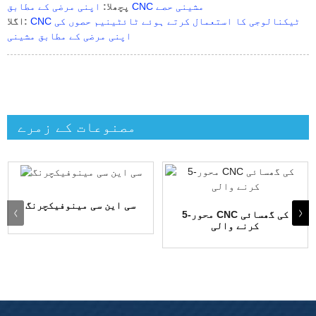
اپنی مرضی کے مطابق CNC مشینی حصے
پچھلا:
CNC ٹیکنالوجی کا استعمال کرتے ہوئے ٹائٹینیم حصوں کی
اگلا:
اپنی مرضی کے مطابق مشینی
مصنوعات کے زمرے
سی این سی مینوفیکچرنگ
5-محور CNC کی گھسائی
کرنے والی