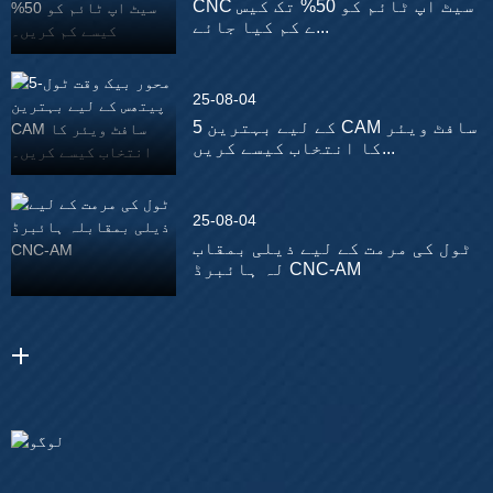
CNC سیٹ اپ ٹائم کو 50% تک کیس
ے کم کیا جائے...
25-08-04
5 کے لیے بہترین CAM سافٹ ویئر
کا انتخاب کیسے کریں...
25-08-04
ٹول کی مرمت کے لیے ذیلی بمقاب
لہ ہائبرڈ CNC-AM