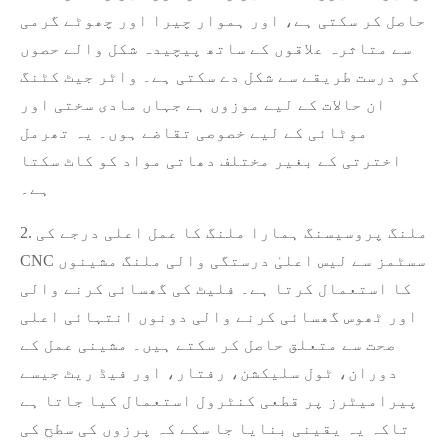
حاصل کر سکتی ہے، اور ہموار چیرا اور چھوٹے گرمی
سے متاثرہ علاقوں کے ساتھ پیچیدہ شکل والے حصوں
کو درست طریقے سے شکل دے سکتی ہے۔ واٹر جیٹ کٹنگ
ان حالات کے لیے موزوں ہے جہاں مادی سختی اور
موٹائی کے لیے خصوصی تقاضے ہوں۔ یہ تھرمل
اخترتی کے بغیر مختلف دھاتی مواد کو کاٹ سکتا
ہے۔
2. ملنگ پروسیسنگ ہمارا ملنگ کا عمل اعلی درجے کی
CNC سسٹمز سے لیس اعلیٰ درستگی والی ملنگ مشینوں
کا استعمال کرتا ہے۔ فلیٹ کی گھسائی کرنے والی
اور ٹھوس گھسائی کرنے والی دونوں انتہائی اعلی
صحت سے متعلق حاصل کر سکتے ہیں۔ مشینی عمل کے
دوران، ٹول سلیکشن، رفتار، اور فیڈ ریٹ جیسے
پیرامیٹرز پر قطعی کنٹرول استعمال کیا جاتا ہے
تاکہ یہ یقینی بنایا جا سکے کہ پرزوں کی سطح کی