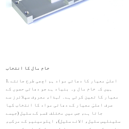
خام مال کا انتخاب
1. اعلیٰ معیار کا دھاتی مواد ہم اچھی طرح جانتے
ہیں کہ خام مال وہ بنیاد ہے جو دھاتی حصوں کے
معیار کا تعین کرتی ہے۔ لہذا، معروف سپلائرز سے
صرف اعلیٰ معیار کے دھاتی مواد کا انتخاب کیا
جاتا ہے، جس میں مختلف قسم کے سٹیل (جیسے
سٹینلیس سٹیل، الائے سٹیل)، ایلومینیم کے مرکب،