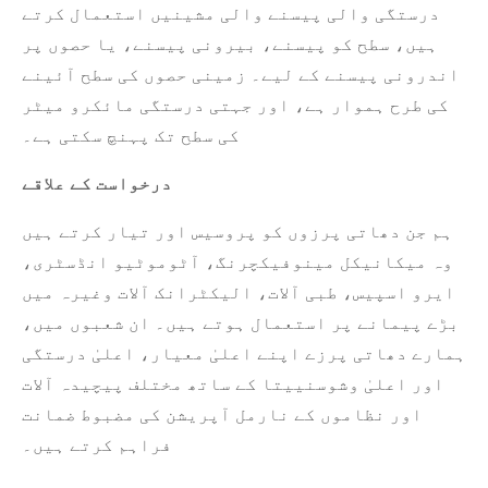
درستگی والی پیسنے والی مشینیں استعمال کرتے
ہیں، سطح کو پیسنے، بیرونی پیسنے، یا حصوں پر
اندرونی پیسنے کے لیے۔ زمینی حصوں کی سطح آئینے
کی طرح ہموار ہے، اور جہتی درستگی مائکرو میٹر
کی سطح تک پہنچ سکتی ہے۔
درخواست کے علاقے
ہم جن دھاتی پرزوں کو پروسیس اور تیار کرتے ہیں
وہ میکانیکل مینوفیکچرنگ، آٹوموٹیو انڈسٹری،
ایرو اسپیس، طبی آلات، الیکٹرانک آلات وغیرہ میں
بڑے پیمانے پر استعمال ہوتے ہیں۔ ان شعبوں میں،
ہمارے دھاتی پرزے اپنے اعلیٰ معیار، اعلیٰ درستگی
اور اعلیٰ وشوسنییتا کے ساتھ مختلف پیچیدہ آلات
اور نظاموں کے نارمل آپریشن کی مضبوط ضمانت
فراہم کرتے ہیں۔