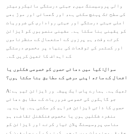
والی پروسیسنگ میں، جہتی درستگی مائیکرومیٹر
کی سطح تک پہنچ سکتی ہے، اور گھسائی اور موڑ بھی
اعلی جہتی درستگی اور جہتی رواداری کی ضروریات
کو یقینی بنا سکتا ہے۔ مشینی منصوبوں کو ڈیزائن
کرتے وقت، ہم پرزوں کے استعمال کے منظرناموں
اور کسٹمر کی توقعات کی بنیاد پر مخصوص درستگی
کے اہداف کا تعین کریں گے۔
سوال: کیا میں دھاتی حصوں کو خصوصی شکلوں یا
افعال کے ساتھ اپنی مرضی کے مطابق بنا سکتا ہوں؟
A: ٹھیک ہے۔ ہمارے پاس ایک پیشہ ور ڈیزائن ٹیم ہے
جو گاہکوں کی خصوصی ضروریات کے مطابق دھاتی
حصوں کا ذاتی ڈیزائن فراہم کر سکتی ہے۔ چاہے یہ
منفرد شکلیں ہوں یا مخصوص فنکشنل تقاضے، ہم
مناسب پروسیسنگ پلان تیار کرنے اور ڈیزائن کو
حقیقی مصنوعات میں ترجمہ کرنے کے لیے صارفین کے