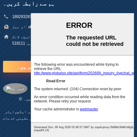
ہم سے رابطہ کریں۔
فون:
+86 18929329313
alan@pftworld.com
ای میل:
پتہ:
بلڈنگ 49، فومین انڈسٹریل پارک، پنگھو ولیج، لانگ
گانگ ڈسٹرکٹ، شینزین زپ: 518111
ابھی انکوائری کریں۔
© کاپی رائٹ - 2010-2025 : جملہ حقوق محفوظ ہیں۔
AMP موبائل
-
سائٹ کا نقشہ
CNC
,
بال سکرو لکیری گائیڈ ریل موشن اسٹیج
,
لکیری ایکچوایٹر
CNC
,
پلاسٹک کے حصے
,
لکیری سلائیڈ ماڈیول
,
سی این سی مشینی خدمات
,
مشینی حصے