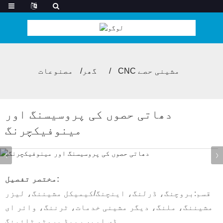
CNC مشینی حصے
گھر
مصنوعات
دھاتی حصوں کی پروسیسنگ اور
مینوفیکچرنگ
مختصر تفصیل:
قسم:بروچنگ، ڈرلنگ، اینچنگ/کیمیکل مشیننگ، لیزر
مشیننگ، ملنگ، دیگر مشینی خدمات، ٹرننگ، وائر ای
ڈی ایم، ریپڈ پروٹو ٹائپنگ