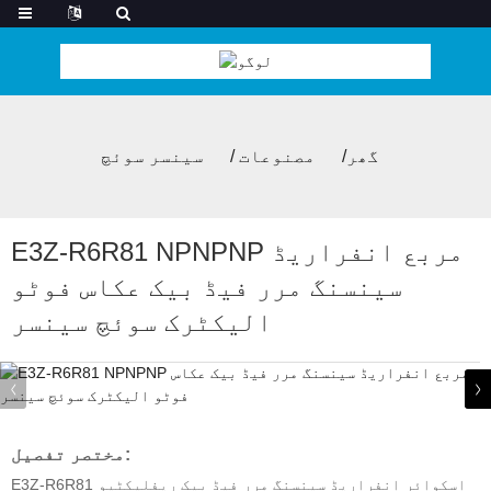
گھر
مصنوعات
سینسر سوئچ
E3Z-R6R81 NPNPNP مربع انفراریڈ
سینسنگ مرر فیڈ بیک عکاس فوٹو
الیکٹرک سوئچ سینسر
مختصر تفصیل:
E3Z-R6R81 اسکوائر انفراریڈ سینسنگ مرر فیڈ بیک ریفلیکٹیو