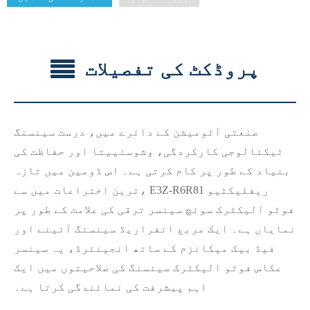
پروڈکٹ کی تفصیلات
صنعتی آٹومیشن کے دائرے میں، درست سینسنگ
ٹیکنالوجی کارکردگی، وشوسنییتا اور حفاظت کی
بنیاد کے طور پر کام کرتی ہے۔ اس ڈومین میں تازہ
ترین اختراعات میں سے، E3Z-R6R81 ریفلیکٹیو
فوٹو الیکٹرک سوئچ سینسر ترقی کی علامت کے طور پر
نمایاں ہے۔ ایک مربع انفراریڈ سینسنگ آئینے اور
فیڈ بیک میکانزم کے ساتھ انجینئرڈ، یہ سینسر
عکاس فوٹو الیکٹرک سینسنگ کی صلاحیتوں میں ایک
اہم پیشرفت کی نمائندگی کرتا ہے۔