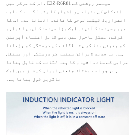
اس کے مرکز میں، E3Z-R6R81 سینسر روشنی کے
انعکاس کی بنیاد پر اشیاء کا پتہ لگانے کے لیے
انفراریڈ ٹیکنالوجی کا فائدہ اٹھاتا ہے۔ اس کا
مربع سینسنگ آئینہ ایک بڑا سینسنگ ایریا فراہم
کرکے، مشکل ماحول میں بھی قابل اعتماد آپریشن
کو یقینی بنا کر پتہ لگانے کی درستگی کو بڑھاتا
ہے۔ یہ جدید ڈیزائن سینسر کو درستگی اور مستقل
مزاجی کے ساتھ اشیاء کا پتہ لگانے کے قابل بناتا
ہے، جو اسے مختلف صنعتی ایپلی کیشنز میں ایک
ناگزیر ٹول بناتا ہے۔