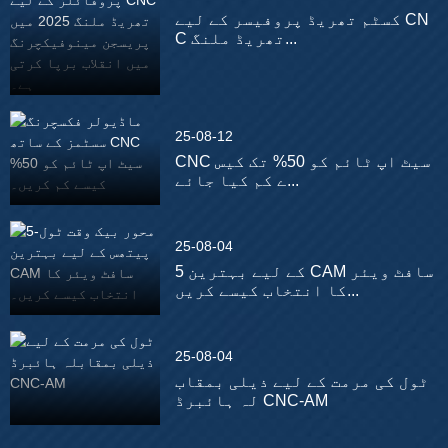
کسٹم تھریڈ پروفیسر کے لیے CN
C تھریڈ ملنگ...
25-08-12
CNC سیٹ اپ ٹائم کو 50% تک کیس
ے کم کیا جائے...
25-08-04
5 کے لیے بہترین CAM سافٹ ویئر
کا انتخاب کیسے کریں...
25-08-04
ٹول کی مرمت کے لیے ذیلی بمقاب
لہ ہائبرڈ CNC-AM