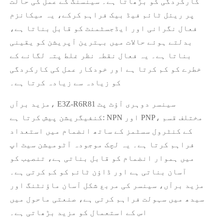
کارکردگی کو بڑھاتا ہے۔ سینسنگ کے عمل کی حالت
پر ریئل ٹائم فیڈ بیک فراہم کرکے، یہ میکانزم
فعال نگرانی اور ایڈجسٹمنٹ کو قابل بناتا ہے،
بدلتے ہوئے حالات میں بہترین آپریشن کو یقینی
بناتا ہے۔ یہ فعال نقطہ نظر غلط پتہ لگانے کے
خطرے کو کم کرتا ہے اور خودکار عمل کی کارکردگی
کو زیادہ سے زیادہ کرتا ہے۔
مزید برآں، E3Z-R6R81 سینسر دوہری آؤٹ پٹ
کنفیگریشن پیش کرتا ہے: NPN اور PNP، مختلف قسم
کے کنٹرول سسٹمز کے ساتھ انضمام میں استعداد
فراہم کرتا ہے۔ یہ لچک موجودہ آٹومیشن سیٹ اپ
میں ہموار انضمام کو قابل بناتی ہے، تنصیب کو
آسان بناتی ہے اور ڈاؤن ٹائم کو کم کرتی ہے۔
مزید برآں، سینسر کی مربع شکل آسان ماؤنٹنگ اور
سیدھ میں سہولت فراہم کرتی ہے، صنعتی ماحول میں
اس کے استعمال کو مزید بڑھاتی ہے۔