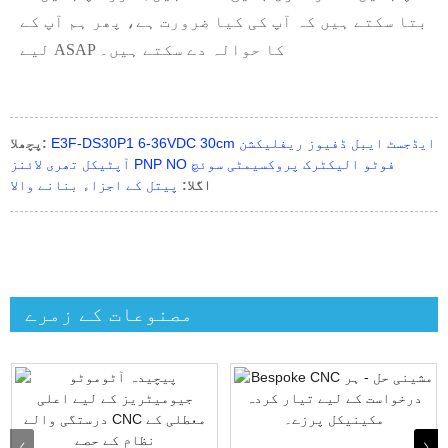
بتا سکتے ہیں کہ آپ کی کیا ضرورت ہے، پھر ہم آپ کے
لیے ASAP کا حوالہ دے سکتے ہیں۔
E3F-DS30P1 6-36VDC 30cm ایڈجسٹ ایبل ڈفیوز ریفلیکشن
پچھلا:
آپٹیکل تھری لائنز PNP NO فوٹو الیکٹرک پروکسیمٹی سوئچ
اگلا:
پیتل کے اجزاء بنانے والا
مصنوعات کے زمرے