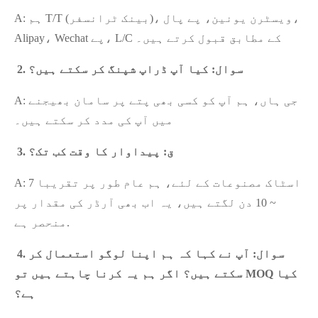
A: ہم T/T (بینک ٹرانسفر)، ویسٹرن یونین، پے پال،
Alipay، Wechat پے، L/C کے مطابق قبول کرتے ہیں۔
2. سوال: کیا آپ ڈراپ شپنگ کر سکتے ہیں؟
A: جی ہاں، ہم آپ کو کسی بھی پتے پر سامان بھیجنے
میں آپ کی مدد کر سکتے ہیں۔
3. ق: پیداوار کا وقت کب تک؟
A: اسٹاک مصنوعات کے لئے، ہم عام طور پر تقریبا 7
~ 10 دن لگتے ہیں، یہ اب بھی آرڈر کی مقدار پر
منحصر ہے.
4. سوال: آپ نے کہا کہ ہم اپنا لوگو استعمال کر
سکتے ہیں؟ اگر ہم یہ کرنا چاہتے ہیں تو MOQ کیا
ہے؟