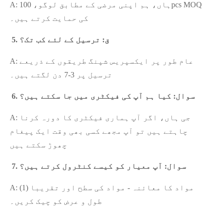
A: ہاں، ہم اپنی مرضی کے مطابق لوگو، 100pcs MOQ
کی حمایت کرتے ہیں۔
5. ق: ترسیل کے لئے کب تک؟
A: عام طور پر ایکسپریس شپنگ طریقوں کے ذریعے
ترسیل پر 3-7 دن لگتے ہیں۔
6. سوال: کیا ہم آپ کی فیکٹری میں جا سکتے ہیں؟
A: جی ہاں، اگر آپ ہماری فیکٹری کا دورہ کرنا
چاہتے ہیں تو آپ مجھے کسی بھی وقت ایک پیغام
چھوڑ سکتے ہیں
7. سوال: آپ معیار کو کیسے کنٹرول کرتے ہیں؟
A: (1) مواد کا معائنہ - مواد کی سطح اور تقریبا
طول و عرض کو چیک کریں۔