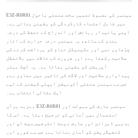
E3Z-R6R81 سینسر کی مضبوط تعمیر سخت صنعتی ماحول
میں قابل اعتماد کارکردگی کو یقینی بناتی ہے۔
اپنی پائیدار رہائش اور اندراج کے تحفظ کی درجہ
بندی کے ساتھ، یہ سینسر درجہ حرارت کے اتار
چڑھاو، نمی اور مکینیکل تناؤ کو برداشت کرنے کی
صلاحیت رکھتا ہے، اور ضرورت کے حالات میں بلاتعطل
آپریشن کو یقینی بناتا ہے۔ یہ لچک بہتر
پیداواری صلاحیت اور لاگت کی تاثیر میں معاون ہے،
جس سے سینسر صنعتی آٹومیشن ایپلی کیشنز کے لیے
ایک مثالی انتخاب ہے۔
مزید برآں، E3Z-R6R81 سینسر صارف کی سہولت اور
استعمال میں آسانی کو ترجیح دیتا ہے۔ اس کا
بدیہی ڈیزائن اور صارف دوست انٹرفیس سیٹ اپ اور
کنفیگریشن کو آسان بناتا ہے، جس سے فوری اور