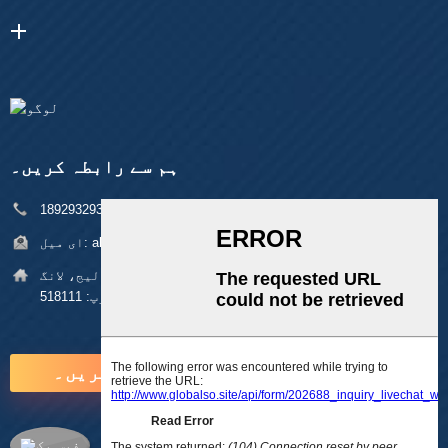
ہم سے رابطہ کریں۔
فون:
+86 18929329313
alan@pftworld.com
ای میل:
پتہ:
بلڈنگ 49، فومین انڈسٹریل پارک، پنگھو ولیج، لانگ
گانگ ڈسٹرکٹ، شینزین زپ: 518111
ابھی انکوائری کریں۔