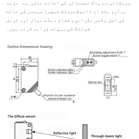
پریشانی سے پاک تعیناتی کی اجازت ملتی ہے۔ مزید
برآں، بلٹ ان ڈائیگنوسٹک فیچرز سینسر کی حالت
کی اصل وقتی نگرانی، فعال دیکھ بھال اور ٹربل
شوٹنگ کی سہولت فراہم کرتے ہیں۔