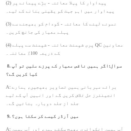
(2) پیداوار کا پہلا معائنہ - بڑے پیمانے پر
پیداوار میں اہم جہت کو یقینی بنانے کے لیے۔
(3) نمونے لینے کا معائنہ - گودام کو بھیجنے سے
پہلے معیار کی جانچ کریں۔
(4) پری شپمنٹ معائنہ - شپمنٹ سے پہلے QC معاونین
کے ذریعہ 100٪ معائنہ۔
8. سوال:
اگر ہمیں ناقص معیار کے پرزے ملیں تو آپ
کیا کریں گے؟
A: برائے مہربانی ہمیں تصاویر بھیجیں، ہمارے
انجینئرز حل تلاش کریں گے اور انہیں آپ کے لیے
جلد از جلد دوبارہ بنائیں گے۔
9. میں آرڈر کیسے کر سکتا ہوں؟
A: آپ ہمیں انکوائری بھیج سکتے ہیں، اور آپ ہمیں