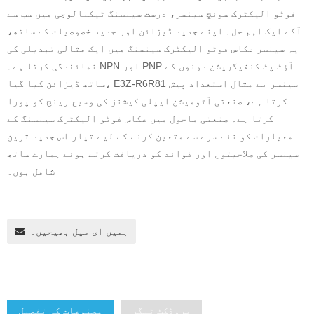
فوٹو الیکٹرک سوئچ سینسر، درست سینسنگ ٹیکنالوجی میں سب سے
آگے ایک اہم حل۔ اپنے جدید ڈیزائن اور جدید خصوصیات کے ساتھ،
یہ سینسر عکاس فوٹو الیکٹرک سینسنگ میں ایک مثالی تبدیلی کی
نمائندگی کرتا ہے۔ NPN اور PNP آؤٹ پٹ کنفیگریشن دونوں کے
ساتھ ڈیزائن کیا گیا، E3Z-R6R81 سینسر بے مثال استعداد پیش
کرتا ہے، صنعتی آٹومیشن ایپلی کیشنز کی وسیع رینج کو پورا
کرتا ہے۔ صنعتی ماحول میں عکاس فوٹو الیکٹرک سینسنگ کے
معیارات کو نئے سرے سے متعین کرنے کے لیے تیار اس جدید ترین
سینسر کی صلاحیتوں اور فوائد کو دریافت کرتے ہوئے ہمارے ساتھ
شامل ہوں۔
ہمیں ای میل بھیجیں۔
پروڈکٹ ٹیگز
مصنوعات کی تفصیل