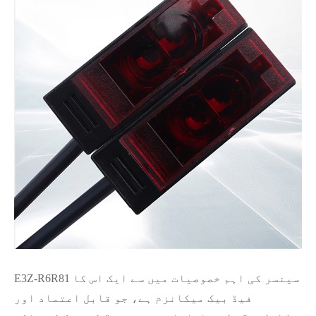
E3Z-R6R81 سینسر کی اہم خصوصیات میں سے ایک اس کا
فیڈ بیک میکانزم ہے، جو قابل اعتماد اور