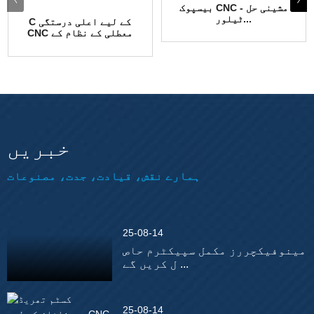
بیسپوک CNC مشینی حل -
ٹیلور...
C کے لیے اعلی درستگی
CNC معطلی کے نظام کے
حصے...
خبریں
ہمارے نقش، قیادت، جدت، مصنوعات
25-08-14
مینوفیکچررز مکمل سپیکٹرم حاص
ل کریں گے ...
25-08-14