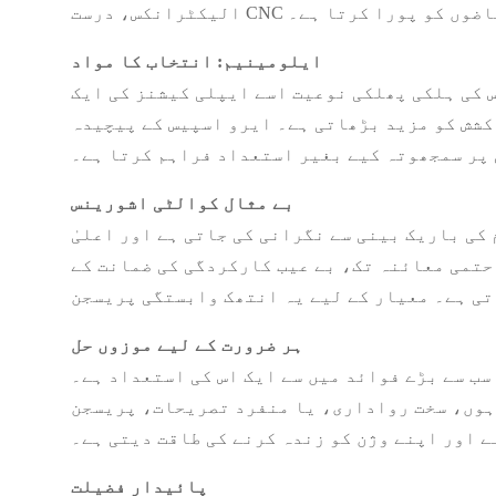
سخت تقاضوں کو پورا کرتا ہے۔
ایلومینیم: انتخاب کا مواد
 کی ہلکی پھلکی نوعیت اسے ایپلی کیشنز کی ایک
کشش کو مزید بڑھاتی ہے۔ ایرو اسپیس کے پیچیدہ
پر سمجھوتہ کیے بغیر استعداد فراہم کرتا ہے۔
بے مثال کوالٹی اشورینس
کی باریک بینی سے نگرانی کی جاتی ہے اور اعلیٰ
حتمی معائنہ تک، بے عیب کارکردگی کی ضمانت کے
ہر ضرورت کے لیے موزوں حل
ے ایک اس کی استعداد ہے۔ CNC ٹیکنالوجی کے ساتھ، تخصیص کی کوئی حد نہیں ہے۔ چاہے یہ پیچیدہ
یا منفرد تصریحات، پریسجن CNC مشینی ایلومینیم کے اجزاء کو انتہائی ضروری ضروریات کو پورا کرنے کے لیے تیار
ے اور اپنے وژن کو زندہ کرنے کی طاقت دیتی ہے۔
پائیدار فضیلت