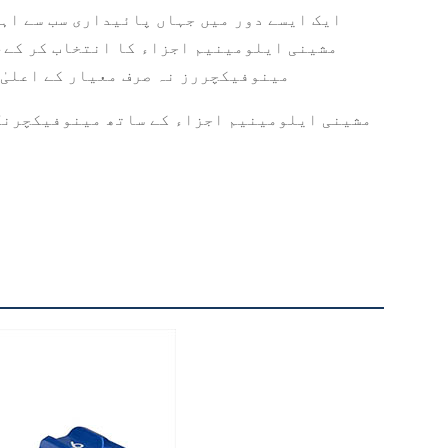
ایک ایسے دور میں جہاں پائیداری سب سے اہ
مینوفیکچررز نہ صرف معیار کے اعلیٰ
درستگی کو گلے لگائیں، اپنی مصنوعات کو بلند کریں، اور Precision CNC مشینی ایلومینی