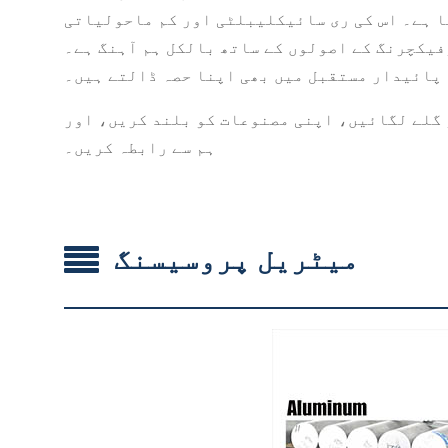
ا ہے۔ اس کی ری سائیکلیبلٹی اور کم ماحولیاتی
بالکل ہم آہنگ ہے۔ Precision CNC مشینی ایلومینیم اجزاء کا انتخاب کر کے،
 پائیدار مستقبل میں بھی اپنا حصہ ڈالتے ہیں۔
ہم سے رابطہ کریں۔
میٹریل پروسیسنگ