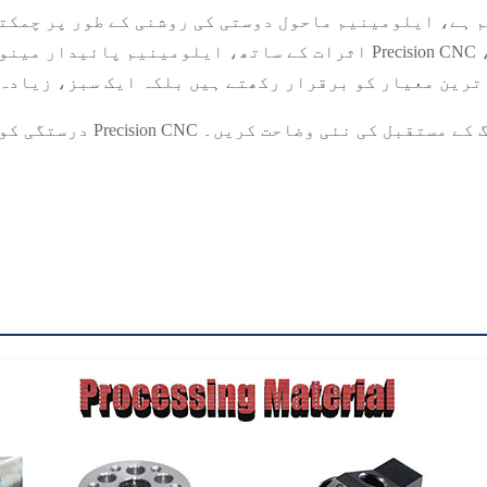
م ہے، ایلومینیم ماحول دوستی کی روشنی کے طور پر چمکت
اثرات کے ساتھ، ایلومینیم پائیدار مینوفیکچرنگ کے اصولوں کے ساتھ 
 ترین معیار کو برقرار رکھتے ہیں بلکہ ایک سبز، زیادہ
م اجزاء کے ساتھ مینوفیکچرنگ کے مستقبل کی نئی وضاحت کریں۔