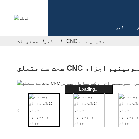
ں
گھر
CNC مشینی حصے
گھر
مصنوعات
C مشینی ایلومینیم اجزاء
Loading...