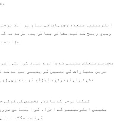
الی
ایلومینیم متعدد وجوہات کی بناء پر ایک ترجیحی
وسیع رینج کے لیے مثالی بناتی ہے۔ مزید یہ کہ
اجزاء سے 
صحت سے متعلق مشینی کے دائرے میں، کوالٹی اشوری
ترین معیارات کی تعمیل کو یقینی بنانے کے لی
لیے ہر پہلو کی جانچ پڑتال کی جاتی ہے۔ معیار کے لیے یہ انتھک وابستگی پریسجن CNC مشینی ایلومی
کیا جا سکتا ہے۔ ی