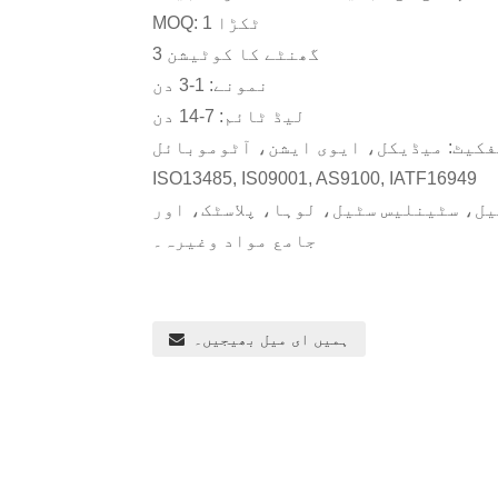
MOQ: 1 ٹکڑا
3 گھنٹے کا کوٹیشن
نمونے: 1-3 دن
لیڈ ٹائم: 7-14 دن
ISO13485, IS09001, AS9100, IATF16949
ل، سٹینلیس سٹیل، لوہا، پلاسٹک، اور
جامع مواد وغیرہ۔
ہمیں ای میل بھیجیں۔