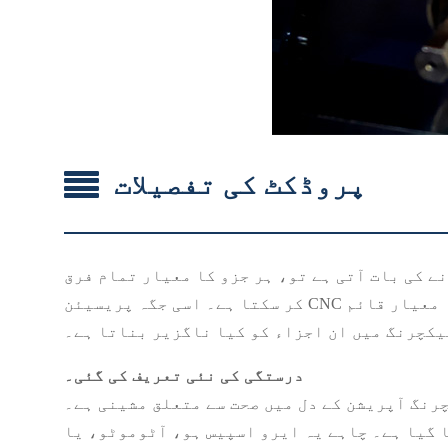
پروڈکٹ کی تفصیلات
 کی بات آتی ہے تو، ہر جزو کا معیار تمام فرق
کر سکتا ہے۔ اسی جگہ پریسیئن CNC مشینی ایلومینیم کے اجزاء کام میں آتے ہیں، جو قابل اعتماد، استحکام اور کارکردگی کے لیے سونے کا معیار قائم
یکچرنگ میں ان اجزاء کو کیا ناگزیر بناتا ہے۔
درستگی کی نئی تعریف کی گئی۔
حت سے متعلق مشینی ہے۔ CNC (کمپیوٹر عددی کنٹرول) ٹیکنالوجی کے ساتھ، حاصل کردہ درستگی بے مثال ہے۔
 گیا ہے۔ چاہے یہ ایرو اسپیس ہو، آٹوموٹو، یا