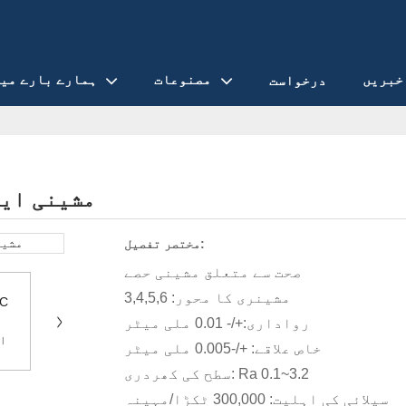
خبریں
مصنوعات
ہمارے بارے می
درخواست
صحت سے متعلق NC
مختصر تفصیل:
صحت سے متعلق مشینی حصے
مشینری کا محور: 3,4,5,6
رواداری:+/- 0.01 ملی میٹر
خاص علاقے: +/-0.005 ملی میٹر
سطح کی کھردری: Ra 0.1~3.2
سپلائی کی اہلیت: 300,000 ٹکڑا/مہینہ