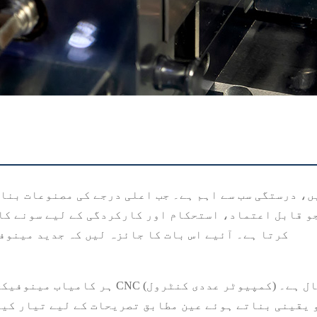
، درستگی سب سے اہم ہے۔ جب اعلی درجے کی مصنوعات بنانے
کرتا ہے۔ آئیے اس بات کا جائزہ لیں کہ جدید مینوف
ہر کامیاب مینوفیکچرنگ آپریشن کے دل میں ص
 یقینی بناتے ہوئے عین مطابق تصریحات کے لیے تیار کیا