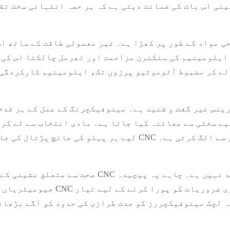
کٹرانکس، درست CNC مشینی اس بات کی ضمانت دیتی ہے کہ ہر حصہ انتہائی 
 مواد کے طور پر کھڑا ہے۔ غیر معمولی طاقت کے ساتھ اس
 ایلومینیم کی سنکنرن مزاحمت اور تھرمل چالکتا اس کی 
لے کر مضبوط آٹوموٹیو پرزوں تک، ایلومینیم کارکردگی 
نس غیر گفت و شنید ہے۔ مینوفیکچرنگ کے عمل کے ہر قدم 
ے سختی سے معائنہ کیا جاتا ہے۔ مادی انتخاب سے لے کر 
نیم اجزاء کو باقی چیزوں سے الگ کرتی ہے۔
صحت سے متعلق مشینی کے سب سے بڑے فوائد میں س
جیومیٹریاں ہوں، سخت رواداری، 
ہ لچک مینوفیکچررز کو جدت طرازی کی حدود کو آگے بڑھان