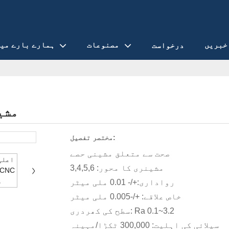
خبریں
مصنوعات
ہمارے بارے می
درخواست
اعلی معیار
مختصر تفصیل:
صحت سے متعلق مشینی حصے
مشینری کا محور: 3,4,5,6
رواداری:+/- 0.01 ملی میٹر
خاص علاقے: +/-0.005 ملی میٹر
سطح کی کھردری: Ra 0.1~3.2
سپلائی کی اہلیت: 300,000 ٹکڑا/مہینہ