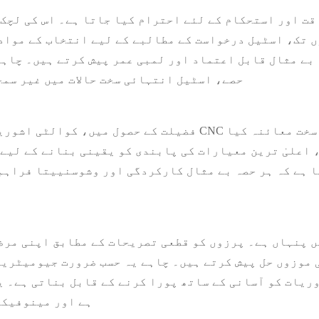
قت اور استحکام کے لئے احترام کیا جاتا ہے۔ اس کی لچک 
، اسٹیل درخواست کے مطالبے کے لیے انتخاب کے مواد کے طور پر 
، بے مثال قابل اعتماد اور لمبی عمر پیش کرتے ہیں۔ چاہ
حصے، اسٹیل انتہائی سخت حالات میں غیر سم
فضیلت کے حصول میں، کوالٹی اشورینس غیر گفت و شنید ہے۔ ہر ا
 اعلیٰ ترین معیارات کی پابندی کو یقینی بنانے کے لیے 
 ہے کہ ہر حصہ بے مثال کارکردگی اور وشوسنییتا فراہم 
ہے اور مینوفیکچ