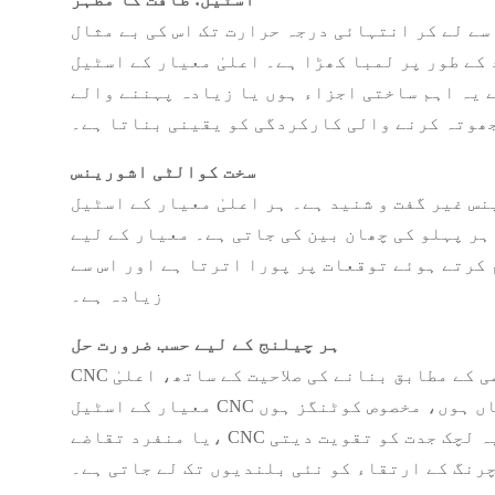
سے لے کر انتہائی درجہ حرارت تک اس کی بے مثال
لمبا کھڑا ہے۔ اعلیٰ معیار کے اسٹیل CNC مشینی پرزے
ے یہ اہم ساختی اجزاء ہوں یا زیادہ پہننے والے
جھوتہ کرنے والی کارکردگی کو یقینی بناتا ہے۔
سخت کوالٹی اشورینس
علیٰ معیار کے اسٹیل CNC مشینی حصے کی تیاری کے عمل کے ہر مرحلے پر سخت معائنہ کیا
ہر پہلو کی چھان بین کی جاتی ہے۔ معیار کے لیے
کرتے ہوئے توقعات پر پورا اترتا ہے اور اس سے
زیادہ ہے۔
ہر چیلنج کے لیے حسب ضرورت حل
CNC مشینی کی سب سے بڑی طاقت اس کی استعداد میں پنہاں ہے۔ پرزوں کو قطعی تصریحات کے مطابق اپنی مرضی کے مطابق بنانے کی صلاحیت کے ساتھ، اعلیٰ
معیار کے اسٹیل CNC مشینی حصے انتہائی پیچیدہ چیلنجوں کے لیے بھی موزوں حل پیش کرتے ہیں۔ چاہے یہ حسب ضرورت جیومیٹریاں ہوں، مخصوص کوٹنگز ہوں
یا منفرد تقاضے، CNC مشینی صنعت کاروں کو جدید صنعت کی متنوع ضروریات کو آسانی کے ساتھ پورا کرنے کے قابل بناتی ہے۔ یہ لچک جدت کو تقویت دیتی
رنگ کے ارتقاء کو نئی بلندیوں تک لے جاتی ہے۔