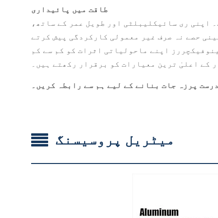
طاقت میں پائیداری
۔ اپنی ری سائیکلیبلٹی اور طویل عمر کے ساتھ،
ینی حصے نہ صرف غیر معمولی کارکردگی پیش کرتے
ینوفیکچررز اپنے ماحولیاتی اثرات کو کم سے کم
 کے اعلیٰ ترین معیارات کو برقرار رکھتے ہیں۔
رست پرزہ جات بنانے کے لیے ہم سے رابطہ کریں۔
میٹریل پروسیسنگ