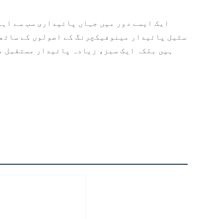
ایک ایسے دور میں جہاں پائیداری سب سے اہم
سٹیل پائیدار مینوفیکچرنگ کے اصولوں کے ساتھ ب
ہیں بلکہ ایک سبز، زیادہ پائیدار مستقبل م