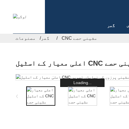
ں
گھر
CNC مشینی حصے
گھر
مصنوعات
 کے اسٹیل CNC مشینی حصے
Loading...