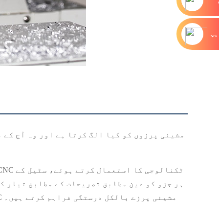
یپ
آئیے اس بات کا جائزہ لیں کہ اعلیٰ معیار کے اسٹیل CNC مشینی پرزوں کو کی
ہر جزو کو عین مطابق تصریحات کے مطابق تیار ک
مزاجی کو یقینی بناتی ہے۔ چاہے وہ آٹوموٹیو ہو، ایرو اسپیس ہو یا مشینری، اعلیٰ معیار کے اسٹیل CNC مشینی پرزے بالکل درستگی فراہم کرتے ہیں۔