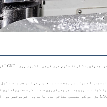
ا الگ کرتا ہے اور وہ آج کے مینوفیکچرنگ لینڈ سکیپ میں کیوں ناگزیر ہیں۔
یا گیا ہے۔ پیچیدہ جیومیٹریوں سے لے کر سخت رواداری ت