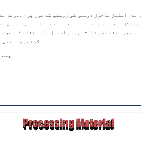
 ہے، اسٹیل ماحول دوستی کی روشنی کے طور پر ابھرتا ہے
الکل سیدھ میں ہے۔ اعلیٰ معیار کے اسٹیل سی این سی مش
یں بھی اپنا حصہ ڈالتے ہیں۔ اسٹیل کا انتخاب کرکے، م
کرتے ہوئے معیار
اپنے د