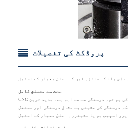
پروڈکٹ کی تفصیلات
صحت سے متعلق کامل
CNC مشینی کے مرکز میں صحت سے متعلق ہے، اور جب بات سٹیل کی ہو تو، درستگی سب سے اہم ہے۔ جدید ترین CNC ٹکنالوجی کا استعمال کرتے ہوئے، سٹیل کے
ک، درستگی کی مشینی بے مثال درستگی اور مستقل
اسٹیل: طاقت کا مظہر