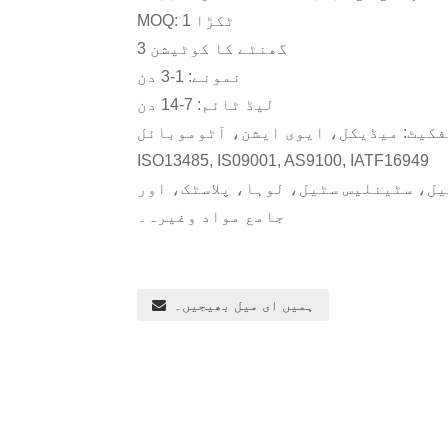
MOQ: 1 ٹکڑا
3 گھنٹے کا کوٹیشن
نمونے: 1-3 دن
لیڈ ٹائم: 7-14 دن
ISO13485, IS09001, AS9100, IATF16949
ل، سٹینلیس سٹیل، لوہا، پلاسٹک، اور
جامع مواد وغیرہ۔
ہمیں ای میل بھیجیں۔