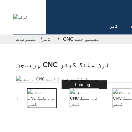
ں
گھر
CNC مشینی حصے
گھر
مصنوعات
پریسجن CNC ٹرن ملنگ گیئر
Loading...