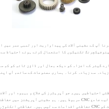
مینوفیکچرنگ تکنیکوں کا استعمال کرتے ہوئے احتیاط سے 
زیادہ سے زیادہ کرنا۔ ہماری مصنوعات کے ساتھ، آپ اپنی
مربوط ہیں۔ ہم مشینی آپریشنز میں حفاظت کی اہمیت کو سمجھتے ہیں، ی
حفاظتی اقدامات سے لیس ہیں۔ حفاظتی انکلوژرز سے لے کر ایمرجنسی اسٹاپ