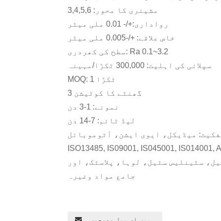
مشینری کا محور: 3,4,5,6
رواداری:+/- 0.01 ملی میٹر
خاص علاقے: +/-0.005 ملی میٹر
سطح کی کھردری: Ra 0.1~3.2
سپلائی کی اہلیت: 300,000 ٹکڑا/مہینہ
MOQ: 1 ٹکڑا
3 گھنٹے کا کوٹیشن
نمونے: 1-3 دن
لیڈ ٹائم: 7-14 دن
ISO13485, IS09001, IS045001, IS014001,
ل، سٹینلیس سٹیل، لوہا، پلاسٹک، اور
جامع مواد وغیرہ
ہمیں ای میل بھیجیں۔