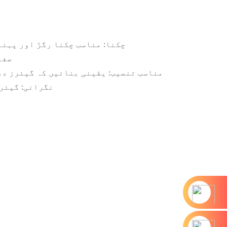
2. چکنا: مناسب چکنا رگڑ اور پہ
3. 
4. مناسب تنصیب: یقینی بنائیں کہ گیئرز 
5. نگرانی: گی