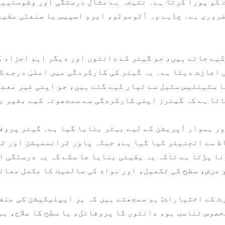
کو پورا کرتا ہے۔ نتیجہ بے مثال درستگی اور وشوسنییت
ضروری ہے۔ چاہے وہ آٹوموٹو، ایرو اسپیس یا صنعتی مشین
 اجازت دیتا ہے۔ یہ گیئر کی کارکردگی میں اعلیٰ درجے ک
تا ہے کہ گیئرز اپنی کارکردگی سے سمجھوتہ کیے بغیر بھ
اط سے انجنیئر کیا گیا ہے، جبکہ پاور ٹرانسمیشن اور ٹا
 عرض، سطح کی تکمیل، اور مواد کی سالمیت کا مکمل معائ
صوص تناسب ہو، دانتوں کا پروفائل، یا سطح کا علاج، ہم