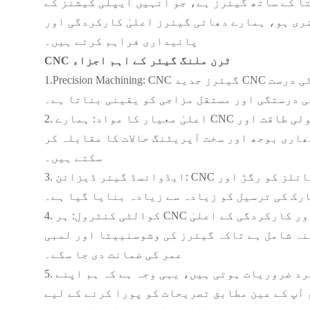
ا کے ساتھ گیئرز ہے، جو انہیں ایپلی کیشنز کے
ری ہو، ہمارے دھاتی گیئرز اعلیٰ کارکردگی اور
پائیداری فراہم کرتے ہیں۔
CNC ٹرن ملنگ گیئر کے اہم اجزاء
1.Precision Machining: CNC گیئرز جدید CNC مشینی ٹیکنالوجی کا استعمال کرتے ہوئے تیار کیے جاتے ہیں، جو گیئر کے دانتوں اور دیگر اہم اجزاء کی درست
ی درستگی اور مستقل مزاجی کو یقینی بناتا ہے۔
2. اعلیٰ معیار کا مواد: ہمارے CNC گیئرز اعلیٰ معیار کے مواد جیسے الائے اسٹیل یا سٹینلیس سٹیل سے تیار کیے گئے ہیں، جو اپنی غیر معمولی طاقت اور
اری بوجھ اور سخت آپریٹنگ حالات کا مقابلہ کر
سکتے ہیں۔
3. ایڈوانسڈ گیئر ڈیزائن: CNC گیئرز کا ڈیزائن زیادہ سے زیادہ کارکردگی اور ہموار آپریشن کے لیے بہتر بنایا گیا ہے۔ گیئر پروفائلز کو رگڑ اور
رک کی ترسیل کو زیادہ سے زیادہ بنایا گیا ہے۔
4. کوالٹی کنٹرول: ہر CNC گیئر کو کوالٹی کنٹرول کے سخت اقدامات سے گزرنا پڑتا ہے تاکہ یہ یقینی بنایا جا سکے کہ یہ درستگی اور کارکردگی کے اعلیٰ
نہ شامل ہے تاکہ گیئرز کی وشوسنییتا اور لمبی
عمر کی ضمانت دی جا سکے۔
5. حسب ضرورت کے اختیارات: ہم سمجھتے ہیں کہ ہر ایپلیکیشن کی منفرد ضروریات ہوتی ہیں، یہی وجہ ہے کہ ہم اپنے CNC گیئرز کے لیے حسب ضرورت کے
 آپ کے عین مطابق تصریحات کو پورا کرنے کے لیے