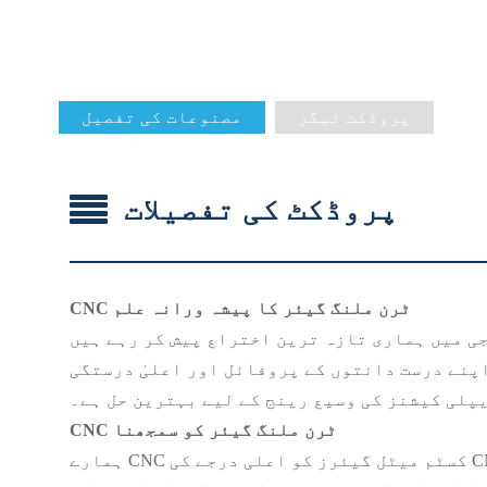
پروڈکٹ ٹیگز
مصنوعات کی تفصیل
پروڈکٹ کی تفصیلات
CNC ٹرن ملنگ گیئر کا پیشہ ورانہ علم
ترین اختراع پیش کر رہے ہیں - CNC کسٹم میٹل گیئرز۔ ہمارے دھاتی گیئرز درست طریقے سے انجنیئر کیے گئے ہیں اور
پنے درست دانتوں کے پروفائل اور اعلیٰ درستگی
پلی کیشنز کی وسیع رینج کے لیے بہترین حل ہے۔
CNC ٹرن ملنگ گیئر کو سمجھنا
ہمارے CNC کسٹم میٹل گیئرز کو اعلی درجے کی CNC مشینی ٹکنالوجی کا استعمال کرتے ہوئے تیار کیا جاتا ہے، اس بات کو یقینی بناتے ہوئے کہ ہر گیئر