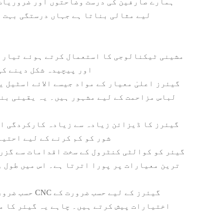
ہمارے صارفین کی درست وضاحتوں اور ضروریات 
لیے مثالی بناتا ہے جہاں درستگی بہت 
اور پیچیدہ شکل دینے کی
لباس مزاحمت کے لیے مشہور ہیں۔ یہ یقینی بنا
شور کو کم کرنے کے لیے احتی
ترین معیارات پر پورا اترتا ہے۔ اس میں طول و
اختیارات پیش کرتے ہیں۔ چاہے یہ گیئر کا مخ