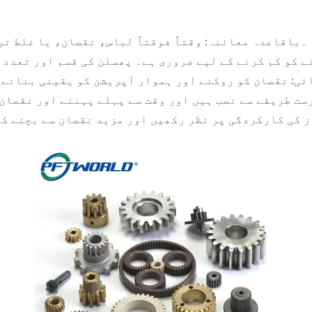
1۔باقاعدہ معائنہ: وقتاً فوقتاً لباس، نقصان، یا غلط ت
ننے کو کم کرنے کے لیے ضروری ہے۔ پھسلن کی قسم اور تعد
صفائی: نقصان کو روکنے اور ہموار آپریشن کو یقینی بنانے
درست طریقے سے نصب ہیں اور وقت سے پہلے پہننے اور نقصا
ئرز کی کارکردگی پر نظر رکھیں اور مزید نقصان سے بچنے ک