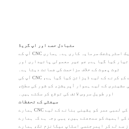
متبادل حصے اور اپ گریڈ
آپ کے CNC گیئر کے اجزاء کو اپ ڈیٹ اور اپ گریڈ کرنا آپ کے مشینی آلات کی پیداواریت اور لمبی عمر میں ایک اسٹریٹجک سرمایہ کاری ہے۔ ہماری
تیار کیا گیا ہے، جو غیر معمولی پائیداری اور
ٹوٹ پھوٹ کے خلاف مزاحمت کی ضمانت دیتا ہے۔
آپ کی CNC مشینوں کی کارکردگی کو بڑھانے کے علاوہ، ہمارے گیئر کے اجزاء کو دیکھ بھال اور ڈاؤن ٹائم کو کم سے کم کرنے کے لیے ڈیزائن کیا گیا ہے،
 مشینری کے لیے ہموار آپریشن، کم شور کی سطح،
اور طویل سروس لائف کی توقع کر سکتے ہیں۔
سیفٹی کے تحفظات
ہمارے CNC گیئرز کی ایک اہم خصوصیت ان کی جدید حفاظتی احتیاطیں ہیں، جو آپریٹرز کی فلاح و بہبود اور آلات کی لمبی عمر کو یقینی بنانے کے لیے
ہی وجہ ہے کہ ہمارے CNC گیئرز ممکنہ خطرات اور خطرات کو کم کرنے کے لیے جامع
 میکانزم تک، ہمارے CNC گیئرز صارفین اور ارد گرد کے ماحول کی حفاظت کو