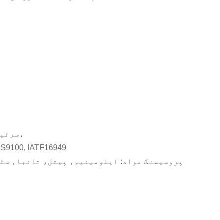
سرٹیفکیٹ: میڈیکل، ایوی ایشن، آٹوموبائل،
 AS9100, IATF16949
پروسیسنگ مواد: ایلومینیم، پیتل، تانبا، سٹی