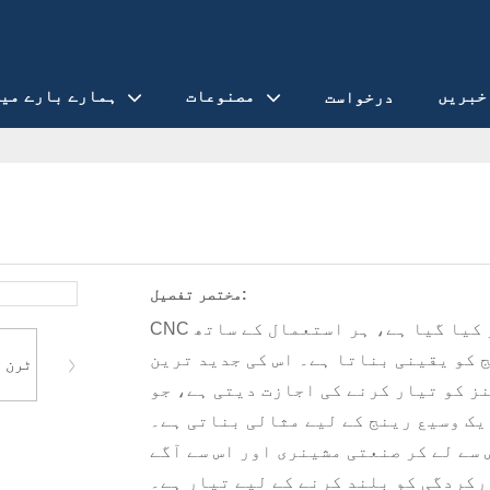
خبریں
مصنوعات
ہمارے بارے می
درخواست
مختصر تفصیل:
CNC گیئر کو معیارات پر عمل کرنے کے لیے انجنیئر کیا گیا ہے، ہر استعمال کے ساتھ
ی بناتا ہے۔ اس کی جدید ترین CNC ٹیکنالوجی انتہائی
ز کو تیار کرنے کی اجازت دیتی ہے، جو
یک وسیع رینج کے لیے مثالی بناتی ہے۔
ر صنعتی مشینری اور اس سے آگے، CNC گیئر گیئر سے
رکردگی کو بلند کرنے کے لیے تیار ہے۔