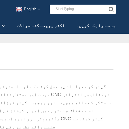
English
ہم سے رابطہ کریں۔
اکثر پوچھے گئے سوالات
درست اور مستقل نتائج کو یقین
درستگی کے ساتھ پیچیدہ اور پیچیدہ گیئر ڈیزائن
اسے مختلف صنعتوں میں ایپلی کیشنز کی ا
آٹوموٹو اور ایرو اسپیس سے لے ک
چلنے والے نظاموں کی کا