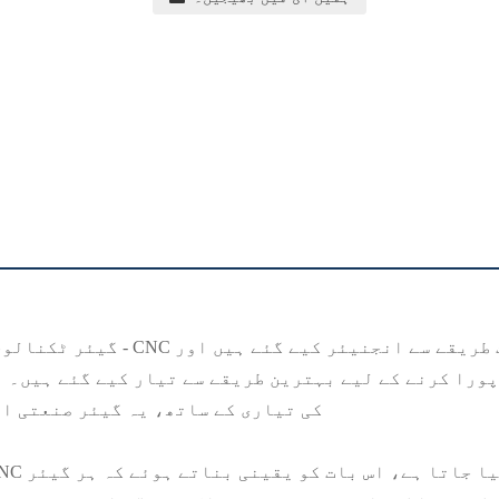
گیئر ٹکنالوجی میں ہماری تازہ 
پورا کرنے کے لیے بہترین طریقے سے تیار کیے گئے ہیں۔ ا
کی تیاری کے ساتھ، یہ گیئر صنعتی ای